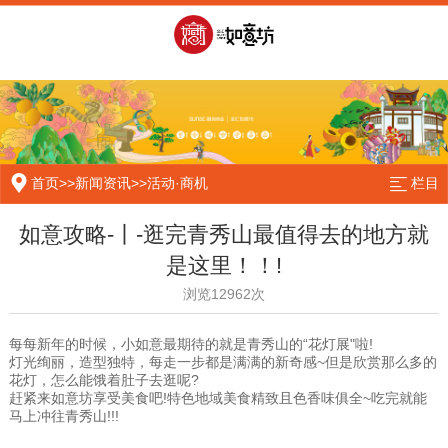
首页
>>
新闻资讯
>>
活动·商机
栏目
如意攻略-丨-逛完青秀山最值得去的地方就
是这里！！!
浏览12962次
每每新年的时候，小如意最期待的就是青秀山的“花灯展"啦!
灯光绚丽，造型独特，每走一步都是满满的新奇感~但是欣赏那么多的
花灯，怎么能饿着肚子去逛呢?
赶紧来如意坊享受美食吧!特色地域美食精致且色香味俱全~吃完就能
马上冲往青秀山!!!