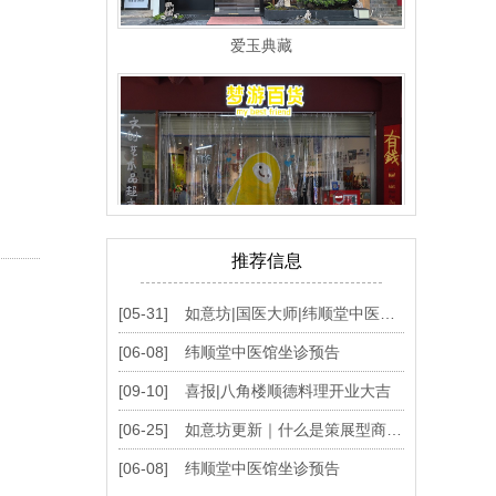
爱玉典藏
推荐信息
梦游百货
[05-31]
如意坊|国医大师|纬顺堂中医馆开业
[06-08]
纬顺堂中医馆坐诊预告
[09-10]
喜报|八角楼顺德料理开业大吉
[06-25]
如意坊更新｜什么是策展型商业升级？
[06-08]
纬顺堂中医馆坐诊预告