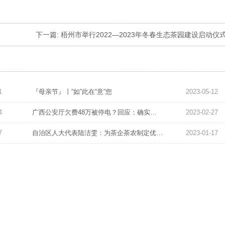
下一篇:
梧州市举行2022—2023年冬春生态茶园建设启动仪式暨黑石山茶文旅综合体项目开
1
『母亲节』丨“如”此在“意”您
2023-05-12
4
广西公安厅欠费48万被停电？回应：确实欠费，还没掐电
2023-02-27
7
自治区人大代表陆洁雯：为茶企茶农制定优惠政策 做大做强六堡茶产业 #新时代代表说
2023-01-17