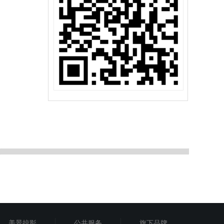
山作物
吉祥煮局
美景掠影
公共服务
旗下品牌