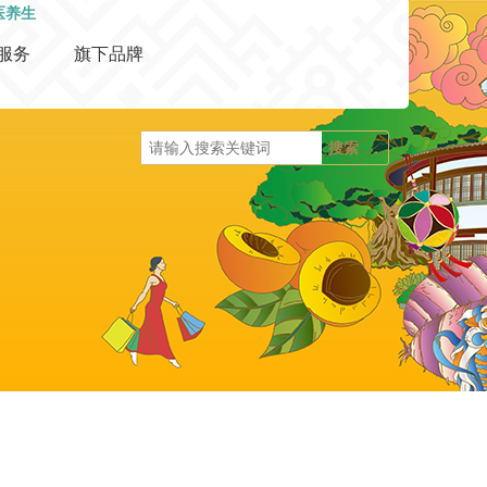
医养生
服务
旗下品牌
吉祥煮局
如院河鲜土菜馆