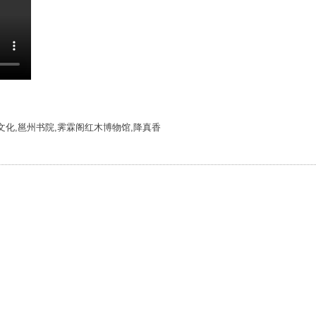
州文化,邕州书院,霁霖阁红木博物馆,降真香