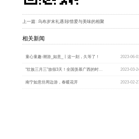
上一篇:
乌布岁末礼遇∣珍惜爱与美味的相聚
相关新闻
童心童趣-潮游_如意_丨这一刻，久等了！
2023-06-0
“壮族三月三”放假3天！全国羡慕广西的时候又到了
2023-03-2
南宁如意坊周边游，春暖花开
2023-02-2